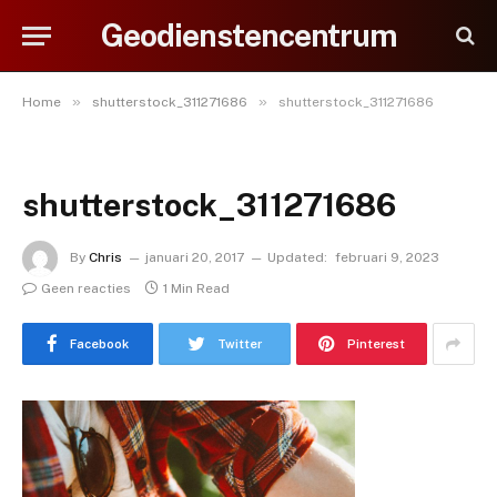
Geodienstencentrum
»
»
Home
shutterstock_311271686
shutterstock_311271686
shutterstock_311271686
By
Chris
januari 20, 2017
Updated:
februari 9, 2023
Geen reacties
1 Min Read
Facebook
Twitter
Pinterest