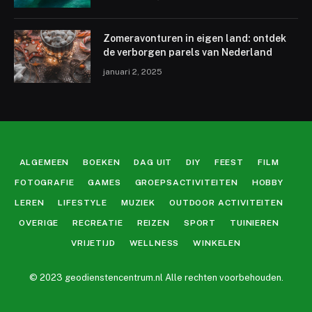
Zomeravonturen in eigen land: ontdek
de verborgen parels van Nederland
januari 2, 2025
ALGEMEEN
BOEKEN
DAG UIT
DIY
FEEST
FILM
FOTOGRAFIE
GAMES
GROEPSACTIVITEITEN
HOBBY
LEREN
LIFESTYLE
MUZIEK
OUTDOOR ACTIVITEITEN
OVERIGE
RECREATIE
REIZEN
SPORT
TUINIEREN
VRIJETIJD
WELLNESS
WINKELEN
© 2023 geodienstencentrum.nl Alle rechten voorbehouden.