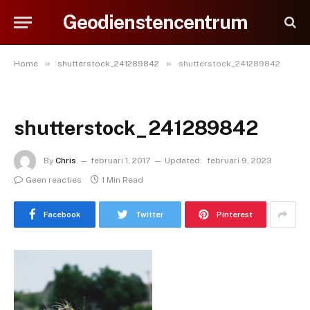
Geodienstencentrum
»
»
Home
shutterstock_241289842
shutterstock_241289842
shutterstock_241289842
By
Chris
februari 1, 2017
Updated:
februari 9, 2023
Geen reacties
1 Min Read
Facebook
Twitter
Pinterest