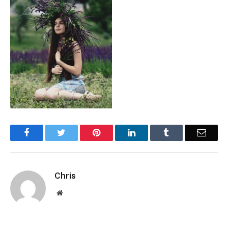
Facebook
Twitter
Pinterest
LinkedIn
Tumblr
Email
Chris
Website