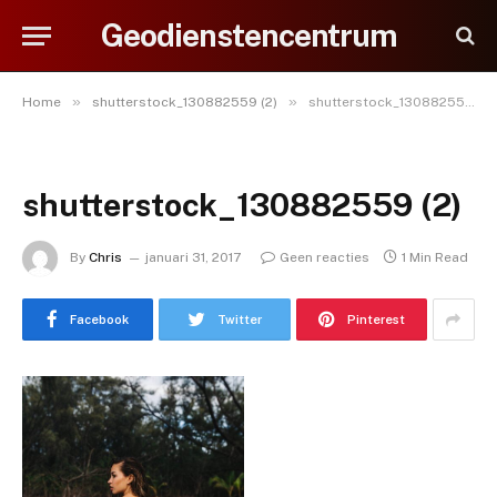
Geodienstencentrum
»
»
Home
shutterstock_130882559 (2)
shutterstock_130882559 (2)
shutterstock_130882559 (2)
By
Chris
januari 31, 2017
Geen reacties
1 Min Read
Facebook
Twitter
Pinterest