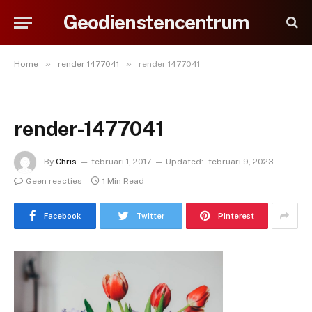
Geodienstencentrum
»
»
Home
render-1477041
render-1477041
render-1477041
By
Chris
februari 1, 2017
Updated:
februari 9, 2023
Geen reacties
1 Min Read
Facebook
Twitter
Pinterest