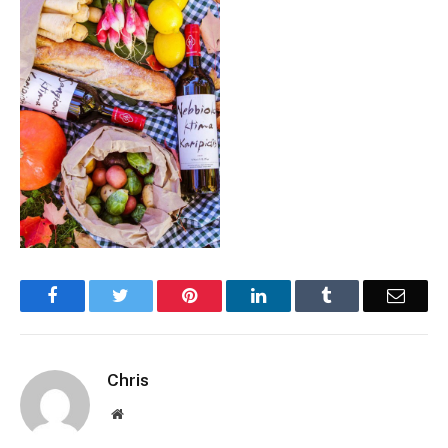
Facebook
Twitter
Pinterest
LinkedIn
Tumblr
Email
Chris
Website