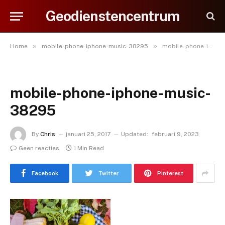
Geodienstencentrum
»
»
Home
mobile-phone-iphone-music-38295
mobile-phone-iphone-music-38295
mobile-phone-iphone-music-
38295
By
Chris
januari 25, 2017
Updated:
februari 9, 2023
Geen reacties
1 Min Read
Facebook
Twitter
Pinterest