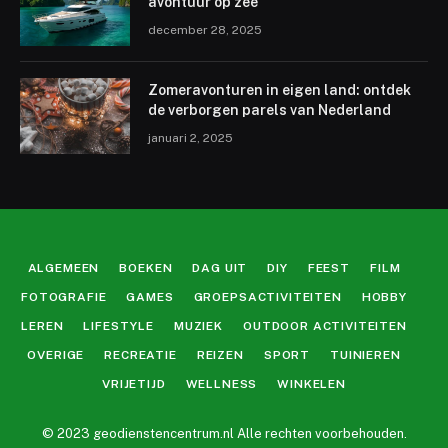
avontuur op zee
december 28, 2025
Zomeravonturen in eigen land: ontdek
de verborgen parels van Nederland
januari 2, 2025
ALGEMEEN
BOEKEN
DAG UIT
DIY
FEEST
FILM
FOTOGRAFIE
GAMES
GROEPSACTIVITEITEN
HOBBY
LEREN
LIFESTYLE
MUZIEK
OUTDOOR ACTIVITEITEN
OVERIGE
RECREATIE
REIZEN
SPORT
TUINIEREN
VRIJETIJD
WELLNESS
WINKELEN
© 2023 geodienstencentrum.nl Alle rechten voorbehouden.